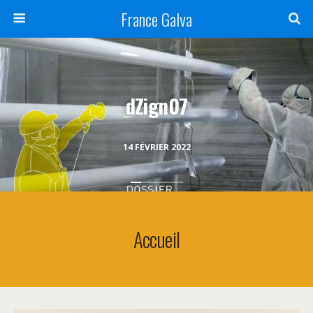
France Galva
dZign07
14 FÉVRIER 2022
Accueil