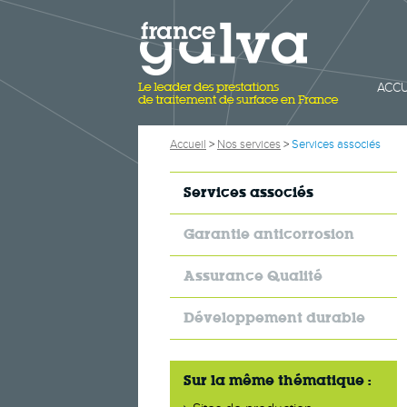
ACCU
Accueil
>
Nos services
>
Services associés
Services associés
Garantie anticorrosion
Assurance Qualité
Développement durable
Sur la même thématique :