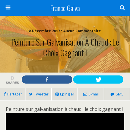
France Galva
8 Décembre 2017 • Aucun Commentaire
Peinture Sur Galvanisation À Chaud : Le
Choix Gagnant !
0
SHARES
Partager
Tweeter
Épingler
E-mail
SMS
Peinture sur galvanisation à chaud : le choix gagnant !