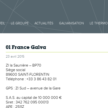
EIL
LE GROUPE
ACTUALITÉS
GALVANISATION
LE THERM
01 France Galva
23 avril 2015
ZI la Saunière – BP70
Siège social
89600 SAINT-FLORENTIN
Téléphone : +33 3 86 43 82 01
GPS : ZI Sud – avenue de la Gare
S.A.S. au capital de 10 000 000 €
Siret : 342 762 095 00013
APE : 2511Z