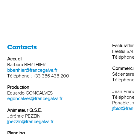
Facturatio
Contacts
Lætitia 
Téléphone
Accueil
Barbara BERTHIER
Commercial
bberthier@francegalva.fr
Sédentair
Téléphone : +33 386 438 200
Téléphone
Production
Jean Fran
Eduardo GONCALVES
Téléphone
egoncalves@francegalva.fr
Portable :
jfbiot@fran
Animateur Q.S.E.
Jérémie PEZZIN
jpezzin@francegalva.fr
Planning