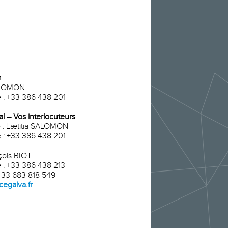
n
SALOMON
 : +33 386 438 201
 – Vos interlocuteurs
e : Lætitia SALOMON
 : +33 386 438 201
çois BIOT
 : +33 386 438 213
 +33 683 818 549
cegalva.fr