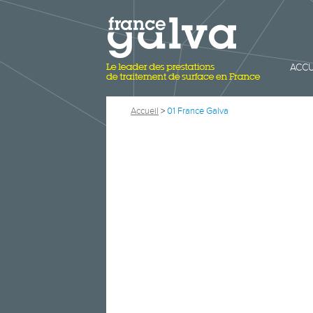
ACCU
Accueil
>
01 France Galva